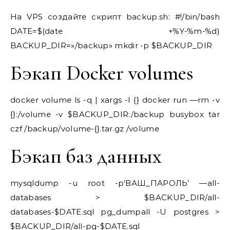
На VPS создайте скрипт backup.sh: #!/bin/bash
DATE=$(date +%Y-%m-%d)
BACKUP_DIR=»/backup» mkdir -p $BACKUP_DIR
Бэкап Docker volumes
docker volume ls -q | xargs -I {} docker run —rm -v
{}:/volume -v $BACKUP_DIR:/backup busybox tar
czf /backup/volume-{}.tar.gz /volume
Бэкап баз данных
mysqldump -u root -p’ВАШ_ПАРОЛЬ’ —all-
databases > $BACKUP_DIR/all-
databases-$DATE.sql pg_dumpall -U postgres >
$BACKUP_DIR/all-pg-$DATE.sql