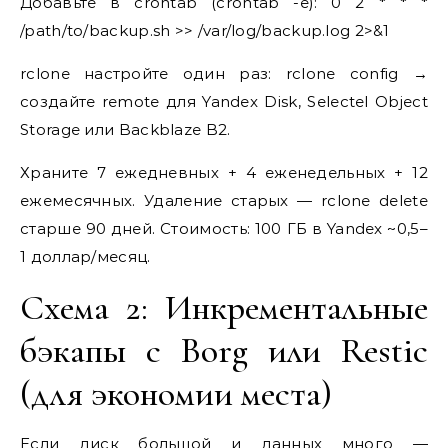
Добавьте в crontab (crontab -e): 0 2 * * *
/path/to/backup.sh >> /var/log/backup.log 2>&1
rclone настройте один раз: rclone config →
создайте remote для Yandex Disk, Selectel Object
Storage или Backblaze B2.
Храните 7 ежедневных + 4 еженедельных + 12
ежемесячных. Удаление старых — rclone delete
старше 90 дней. Стоимость: 100 ГБ в Yandex ~0,5–
1 доллар/месяц.
Схема 2: Инкрементальные
бэкапы с Borg или Restic
(для экономии места)
Если диск большой и данных много —