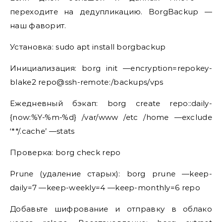
переходите на дедупликацию. BorgBackup —
наш фаворит.
Установка: sudo apt install borgbackup
Инициализация: borg init —encryption=repokey-
blake2 repo@ssh-remote:/backups/vps
Ежедневный бэкап: borg create repo::daily-
{now:%Y-%m-%d} /var/www /etc /home —exclude
‘**/.cache’ —stats
Проверка: borg check repo
Prune (удаление старых): borg prune —keep-
daily=7 —keep-weekly=4 —keep-monthly=6 repo
Добавьте шифрование и отправку в облако