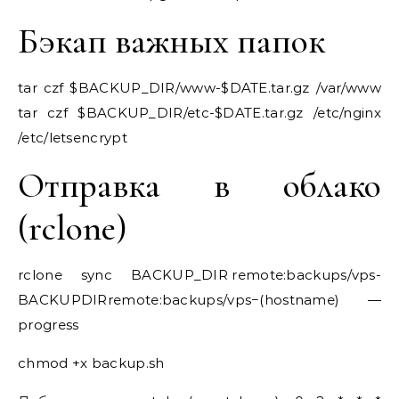
Бэкап важных папок
tar czf $BACKUP_DIR/www-$DATE.tar.gz /var/www
tar czf $BACKUP_DIR/etc-$DATE.tar.gz /etc/nginx
/etc/letsencrypt
Отправка в облако
(rclone)
rclone sync
BACKUP_DIR remote:backups/vps-
BACKUPD​IRremote:backups/vps−(hostname) —
progress
chmod +x backup.sh